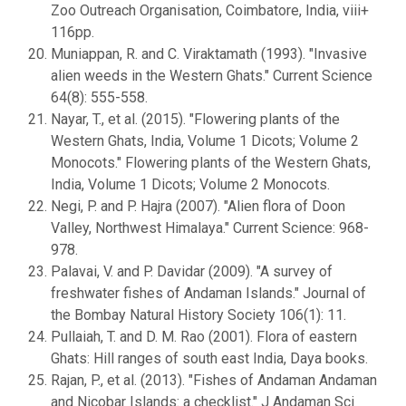
Zoo Outreach Organisation, Coimbatore, India, viii+
116pp.
Muniappan, R. and C. Viraktamath (1993). "Invasive
alien weeds in the Western Ghats." Current Science
64(8): 555-558.
Nayar, T., et al. (2015). "Flowering plants of the
Western Ghats, India, Volume 1 Dicots; Volume 2
Monocots." Flowering plants of the Western Ghats,
India, Volume 1 Dicots; Volume 2 Monocots.
Negi, P. and P. Hajra (2007). "Alien flora of Doon
Valley, Northwest Himalaya." Current Science: 968-
978.
Palavai, V. and P. Davidar (2009). "A survey of
freshwater fishes of Andaman Islands." Journal of
the Bombay Natural History Society 106(1): 11.
Pullaiah, T. and D. M. Rao (2001). Flora of eastern
Ghats: Hill ranges of south east India, Daya books.
Rajan, P., et al. (2013). "Fishes of Andaman Andaman
and Nicobar Islands: a checklist." J Andaman Sci