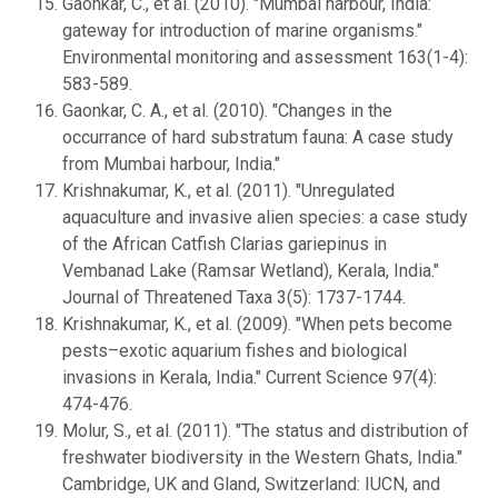
Gaonkar, C., et al. (2010). "Mumbai harbour, India:
gateway for introduction of marine organisms."
Environmental monitoring and assessment 163(1-4):
583-589.
Gaonkar, C. A., et al. (2010). "Changes in the
occurrance of hard substratum fauna: A case study
from Mumbai harbour, India."
Krishnakumar, K., et al. (2011). "Unregulated
aquaculture and invasive alien species: a case study
of the African Catfish Clarias gariepinus in
Vembanad Lake (Ramsar Wetland), Kerala, India."
Journal of Threatened Taxa 3(5): 1737-1744.
Krishnakumar, K., et al. (2009). "When pets become
pests–exotic aquarium fishes and biological
invasions in Kerala, India." Current Science 97(4):
474-476.
Molur, S., et al. (2011). "The status and distribution of
freshwater biodiversity in the Western Ghats, India."
Cambridge, UK and Gland, Switzerland: IUCN, and