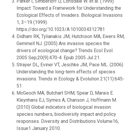
Parker I, Simberloff D, Lonsdale W. et al. (1999)
Impact: Toward a Framework for Understanding the
Ecological Effects of Invaders. Biological Invasions
1, 3–19 (1999).
https://doi.org/10.1023/A:1010034312781
Didham RK, Tylianakis JM, Hutchison MA, Ewers RM,
Gemmell NJ. (2005) Are invasive species the
drivers of ecological change? Trends Ecol Evol.
2005 Sep;20(9):470-4. Epub 2005 Jul 21.
Strayer DL, Eviner VT, Jeschke JM, Pace ML. (2006)
Understanding the long-term effects of species
invasions. Trends in Ecology & Evolution 21(11):645-
51
McGeoch MA, Butchart SHM, Spear D, Marais E.
Kleynhans EJ, Symes A, Chanson J, Hoffmann M.
(2010) Global indicators of biological invasion:
species numbers, biodiversity impact and policy
responses. Diversity and Distributions Volume16,
Issue1 January 2010.