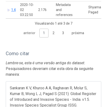
2020-10-
Metadata
Shyama
1.4
02
2.176
and
Pagad
03:22:50
references
Visualizando 1 até 3 de 7
anterior
1
2
3
próxima
Como citar
Lembre-se, esta é uma versão antiga do dataset.
Pesquisadores deveriam citar esta obra da seguinte
maneira:
Sankaran K V, Khuroo A A, Raghavan R, Molur S,
Kumar B, Wong L J, Pagad S (2021): Global Register
of Introduced and Invasive Species - India. v1.5.
Invasive Species Specialist Group ISSG.