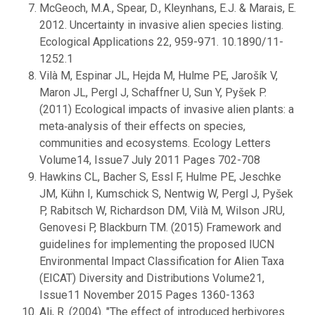
McGeoch, M.A., Spear, D., Kleynhans, E.J. & Marais, E.
2012. Uncertainty in invasive alien species listing.
Ecological Applications 22, 959-971. 10.1890/11-
1252.1
Vilà M, Espinar JL, Hejda M, Hulme PE, Jarošík V,
Maron JL, Pergl J, Schaffner U, Sun Y, Pyšek P.
(2011) Ecological impacts of invasive alien plants: a
meta‐analysis of their effects on species,
communities and ecosystems. Ecology Letters
Volume14, Issue7 July 2011 Pages 702-708
Hawkins CL, Bacher S, Essl F, Hulme PE, Jeschke
JM, Kühn I, Kumschick S, Nentwig W, Pergl J, Pyšek
P, Rabitsch W, Richardson DM, Vilà M, Wilson JRU,
Genovesi P, Blackburn TM. (2015) Framework and
guidelines for implementing the proposed IUCN
Environmental Impact Classification for Alien Taxa
(EICAT) Diversity and Distributions Volume21,
Issue11 November 2015 Pages 1360-1363
Ali, R. (2004). "The effect of introduced herbivores