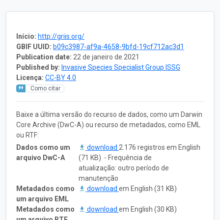
Início:
http://griis.org/
GBIF UUID:
b09c3987-af9a-4658-9bfd-19cf712ac3d1
Publication date:
22 de janeiro de 2021
Published by:
Invasive Species Specialist Group ISSG
Licença:
CC-BY 4.0
Como citar
Baixe a última versão do recurso de dados, como um Darwin
Core Archive (DwC-A) ou recurso de metadados, como EML
ou RTF:
Dados como um
download
2.176 registros em English
arquivo DwC-A
(71 KB) - Frequência de
atualização: outro período de
manutenção
Metadados como
download
em English (31 KB)
um arquivo EML
Metadados como
download
em English (30 KB)
um arquivo RTF