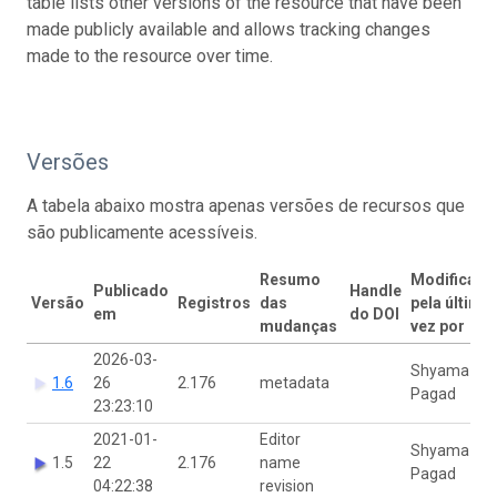
table lists other versions of the resource that have been
made publicly available and allows tracking changes
made to the resource over time.
Versões
A tabela abaixo mostra apenas versões de recursos que
são publicamente acessíveis.
Resumo
Modificado
Publicado
Handle
Versão
Registros
das
pela última
em
do DOI
mudanças
vez por
2026-03-
Shyama
1.6
26
2.176
metadata
Pagad
23:23:10
2021-01-
Editor
Shyama
1.5
22
2.176
name
Pagad
04:22:38
revision