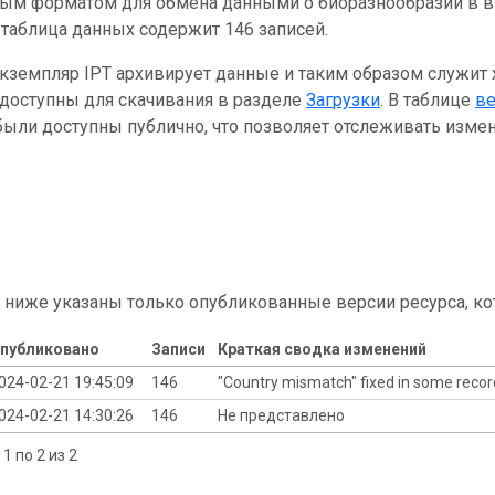
ным форматом для обмена данными о биоразнообразии в ви
таблица данных содержит 146 записей.
кземпляр IPT архивирует данные и таким образом служит
 доступны для скачивания в разделе
Загрузки
. В таблице
в
ыли доступны публично, что позволяет отслеживать измен
 ниже указаны только опубликованные версии ресурса, ко
публиковано
Записи
Краткая сводка изменений
024-02-21 19:45:09
146
"Country mismatch" fixed in some reco
024-02-21 14:30:26
146
Не представлено
1 по 2 из 2