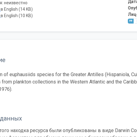
Дат
я: неизвестно
Опу
ь
в English (14 KB)
Лиц
ь
в English (10 KB)
ие
n of euphausiids species for the Greater Antilles (Hispaniola, 
 from plankton collections in the Western Atlantic and the Cari
1976).
 данных
ого находка ресурса были опубликованы в виде Darwin Cor