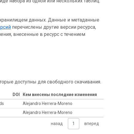
де набора из одной или нескольких таблиц.
 хранилищем данных. Данные и метаданные
ерсий
перечислены другие версии ресурса,
ения, внесенные в ресурс с течением
торые доступны для свободного скачивания.
DOI
Кем внесены последние изменения
rds
Alejandro Herrera-Moreno
Alejandro Herrera-Moreno
назад
1
вперед