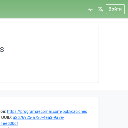
Войти
es
ой:
https://programaecomar.com/publicaciones
 UUID:
a2d76925-a730-4ea3-9a7e-
e1eed30df