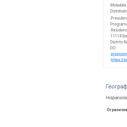
Metadata
Distribut
Presiden
Programa
Residenci
11114 Bel
Distrito 
DO
proecom
https:/
Геогра
Hispaniola
Ограничи