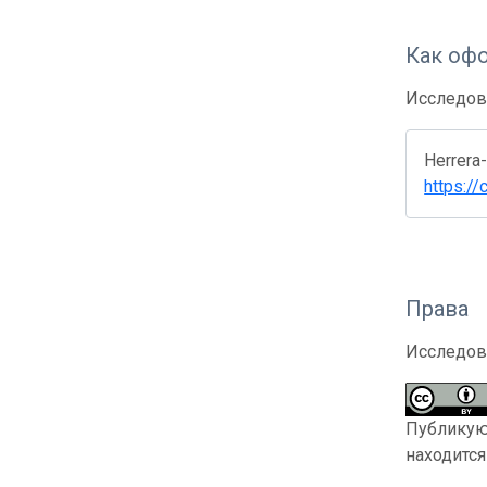
Как оф
Исследов
Herrera-
https:/
Права
Исследов
Публикующ
находитс