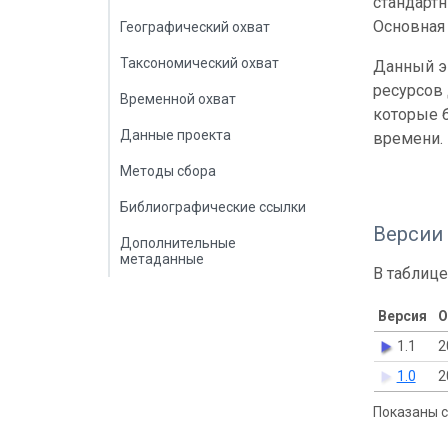
стандарт
Основная 
Географический охват
Таксономический охват
Данный э
ресурсов
Временной охват
которые б
Данные проекта
времени.
Методы сбора
Библиографические ссылки
Версии
Дополнительные
метаданные
В таблице
Версия
О
1.1
2
1.0
2
Показаны с 