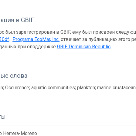
ация в GBIF
рс был зарегистрирован в GBIF, ему был присвоен следую
30df
.
Programa EcoMar, Inc.
отвечает за публикацию этого ре
 данных при оподдержке
GBIF Dominican Republic
.
ые слова
n; Occurrence; aquatic communities; plankton; marine crustacea
ты
ro Herrera-Moreno