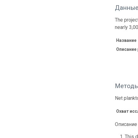
Данные
The project
nearly 3,0
Название
Описание
Методы
Net plankt
Охват ис
Описание 
This 