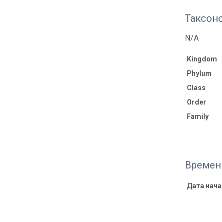
Таксон
N/A
Kingdom
Phylum
Class
Order
Family
Времен
Дата нача