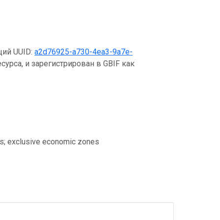
щий UUID:
a2d76925-a730-4ea3-9a7e-
сурса, и зарегистрирован в GBIF как
ns; exclusive economic zones