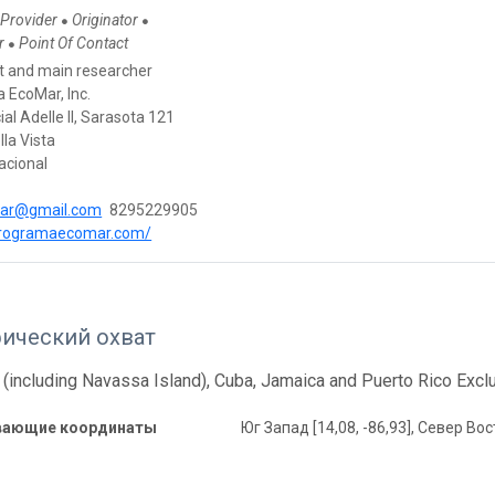
 Provider
Originator
●
●
or
Point Of Contact
●
t and main researcher
 EcoMar, Inc.
al Adelle II, Sarasota 121
la Vista
Nacional
ar@gmail.com
8295229905
/programaecomar.com/
фический охват
 (including Navassa Island), Cuba, Jamaica and Puerto Rico Ex
вающие координаты
Юг Запад [14,08, -86,93], Север Вост