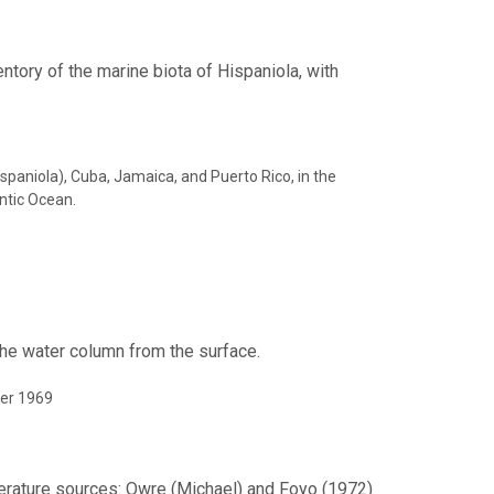
ventory of the marine biota of Hispaniola, with
ispaniola), Cuba, Jamaica, and Puerto Rico, in the
ntic Ocean.
 the water column from the surface.
er 1969
terature sources: Owre (Michael) and Foyo (1972)