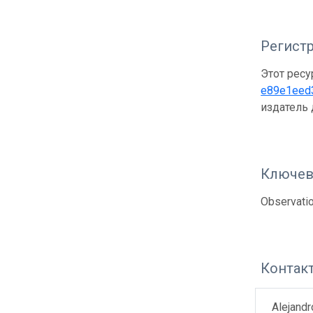
Регистр
Этот ресу
e89e1eed
издатель
Ключев
Observatio
Контак
Alejand