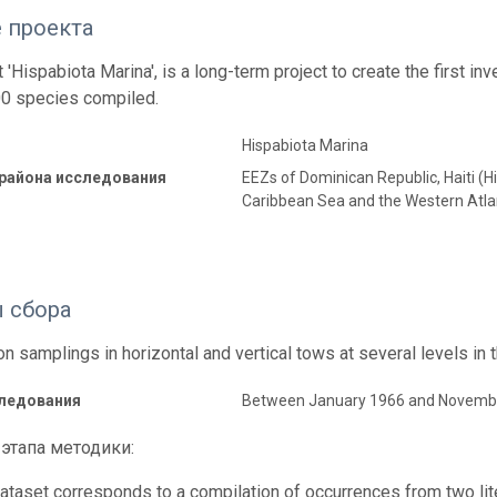
 проекта
 'Hispabiota Marina', is a long-term project to create the first in
00 species compiled.
Hispabiota Marina
 района исследования
EEZs of Dominican Republic, Haiti (H
Caribbean Sea and the Western Atla
 сбора
on samplings in horizontal and vertical tows at several levels in
следования
Between January 1966 and Novemb
этапа методики:
dataset corresponds to a compilation of occurrences from two li