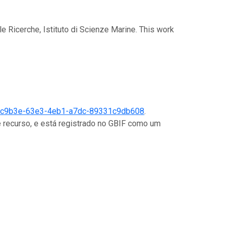
le Ricerche, Istituto di Scienze Marine. This work
c9b3e-63e3-4eb1-a7dc-89331c9db608
.
 recurso, e está registrado no GBIF como um