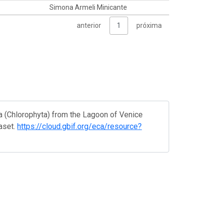
Simona Armeli Minicante
anterior
1
próxima
va (Chlorophyta) from the Lagoon of Venice
taset.
https://cloud.gbif.org/eca/resource?