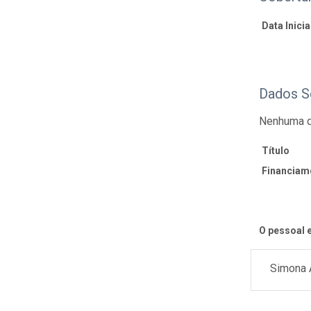
Data Inicial
Dados S
Nenhuma d
Título
Financiam
O pessoal e
Simona 