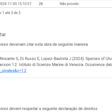
2024-11-05 15:10:57
28
Não provido
o 1 até 3 de 3
tar
res deveriam citar esta obra da seguinte maneira:
inicante S, Di Russo E, Lopez-Bautista J (2024). Species of Ul
 Version 1.2. Istituto di Scienze Marine di Venezia. Occurrence da
_ulvales&v=1.2
res devem respeitar a seguinte declaração de direitos: