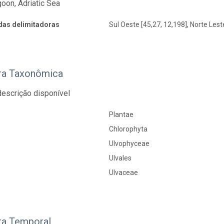
oon, Adriatic Sea
as delimitadoras
Sul Oeste [45,27, 12,198], Norte Lest
ra Taxonômica
escrição disponível
Plantae
Chlorophyta
Ulvophyceae
Ulvales
Ulvaceae
ra Temporal