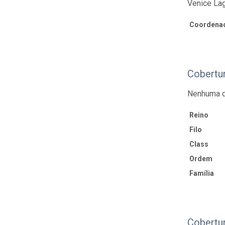
Venice Lag
Coordenad
Cobertu
Nenhuma d
Reino
Filo
Class
Ordem
Família
Cobertu