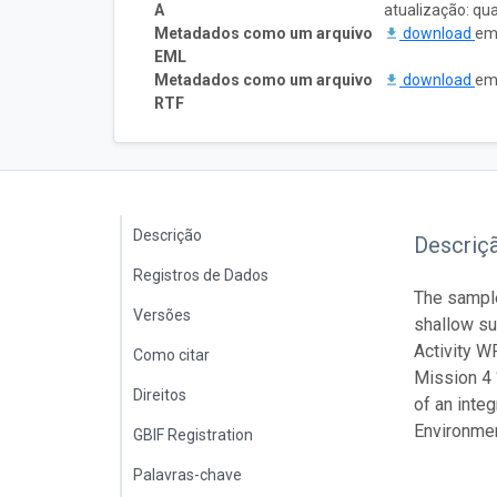
A
atualização: qu
Metadados como um arquivo
download
em 
EML
Metadados como um arquivo
download
em 
RTF
Descrição
Descriç
Registros de Dados
The sample
Versões
shallow sub
Activity W
Como citar
Mission 4 
Direitos
of an inte
Environme
GBIF Registration
Palavras-chave