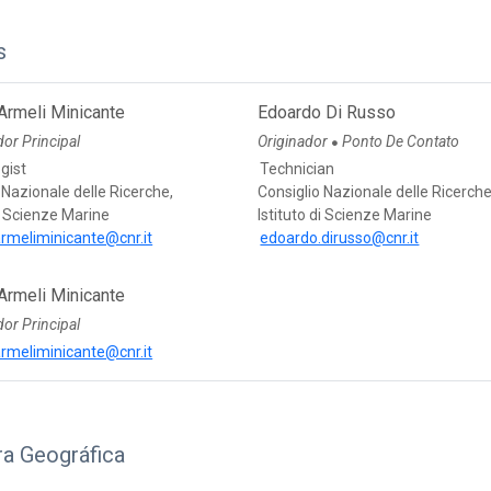
s
Armeli Minicante
Edoardo Di Russo
or Principal
Originador
Ponto De Contato
●
gist
Technician
 Nazionale delle Ricerche,
Consiglio Nazionale delle Ricerche
di Scienze Marine
Istituto di Scienze Marine
rmeliminicante@cnr.it
edoardo.dirusso@cnr.it
Armeli Minicante
or Principal
rmeliminicante@cnr.it
ra Geográfica