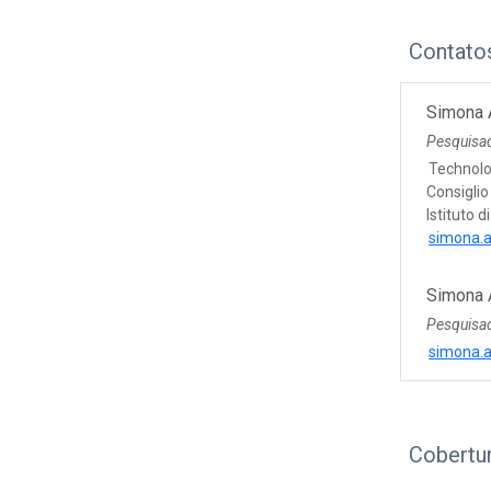
Contato
Simona 
Pesquisad
Technolo
Consiglio
Istituto 
simona.a
Simona 
Pesquisad
simona.a
Cobertu