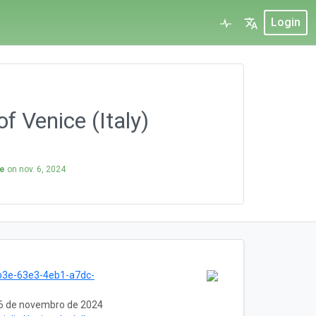
Login
f Venice (Italy)
ne
on
nov. 6, 2024
b3e-63e3-4eb1-a7dc-
6 de novembro de 2024