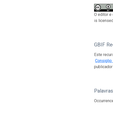
O editor e
is license
GBIF Reg
Este recur
Consiglio 
publicado
Palavra
Occurrence