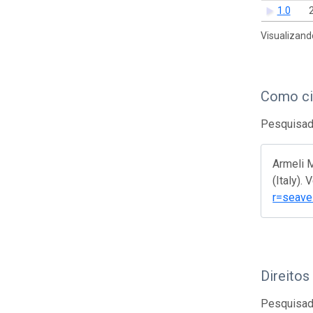
1.0
Visualizand
Como ci
Pesquisado
Armeli M
(Italy).
r=seave
Direitos
Pesquisado