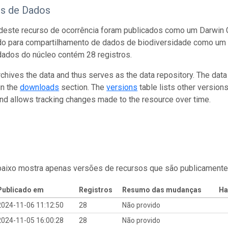
os de Dados
este recurso de ocorrência foram publicados como um Darwin C
do para compartilhamento de dados de biodiversidade como um 
dados do núcleo contém 28 registros.
rchives the data and thus serves as the data repository. The data
in the
downloads
section. The
versions
table lists other version
and allows tracking changes made to the resource over time.
baixo mostra apenas versões de recursos que são publicamente
Publicado em
Registros
Resumo das mudanças
Ha
2024-11-06 11:12:50
28
Não provido
2024-11-05 16:00:28
28
Não provido