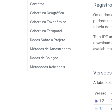
Contatos
Registr
Cobertura Geográfica
Os dados d
padroniza
Cobertura Taxonômica
tabela de 
Cobertura Temporal
This IPT a
Dados Sobre o Projeto
download 
available 
Métodos de Amostragem
Dados de Coleção
Metadados Adicionais
Versões
A tabela a
Versão
1.2
1.1