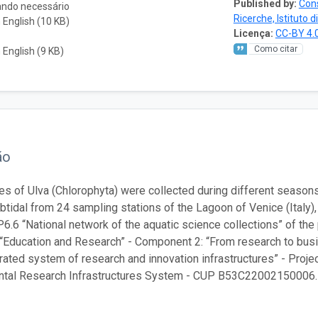
Published by:
Cons
ando necessário
Ricerche, Istituto 
English (10 KB)
Licença:
CC-BY 4.
Como citar
English (9 KB)
ão
s of Ulva (Chlorophyta) were collected during different seasons
tidal from 24 sampling stations of the Lagoon of Venice (Italy), 
P6.6 “National network of the aquatic science collections” of th
“Education and Research” - Component 2: “From research to busin
grated system of research and innovation infrastructures” - Proje
ntal Research Infrastructures System - CUP B53C22002150006.