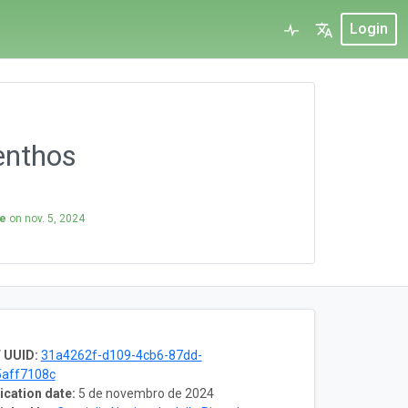
Login
enthos
ne
on
nov. 5, 2024
 UUID:
31a4262f-d109-4cb6-87dd-
aff7108c
ication date:
5 de novembro de 2024