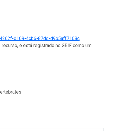
4262f-d109-4cb6-87dd-d9b5aff7108c
.
 recurso, e está registrado no GBIF como um
vertebrates