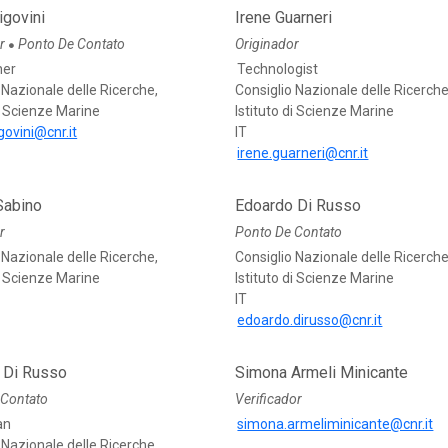
igovini
Irene Guarneri
or
Ponto De Contato
Originador
●
her
Technologist
 Nazionale delle Ricerche,
Consiglio Nazionale delle Ricerche
di Scienze Marine
Istituto di Scienze Marine
govini@cnr.it
IT
irene.guarneri@cnr.it
Sabino
Edoardo Di Russo
r
Ponto De Contato
 Nazionale delle Ricerche,
Consiglio Nazionale delle Ricerche
di Scienze Marine
Istituto di Scienze Marine
IT
edoardo.dirusso@cnr.it
 Di Russo
Simona Armeli Minicante
 Contato
Verificador
an
simona.armeliminicante@cnr.it
 Nazionale delle Ricerche,