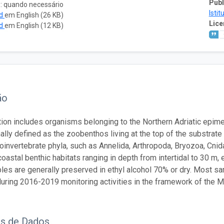
Publ
o: quando necessário
Isti
ad
em English (26 KB)
Lice
ad
em English (12 KB)
ão
tion includes organisms belonging to the Northern Adriatic epi
ally defined as the zoobenthos living at the top of the substrat
invertebrate phyla, such as Annelida, Arthropoda, Bryozoa, Cnid
coastal benthic habitats ranging in depth from intertidal to 30 m,
les are generally preserved in ethyl alcohol 70% or dry. Most 
during 2016-2019 monitoring activities in the framework of the 
os de Dados