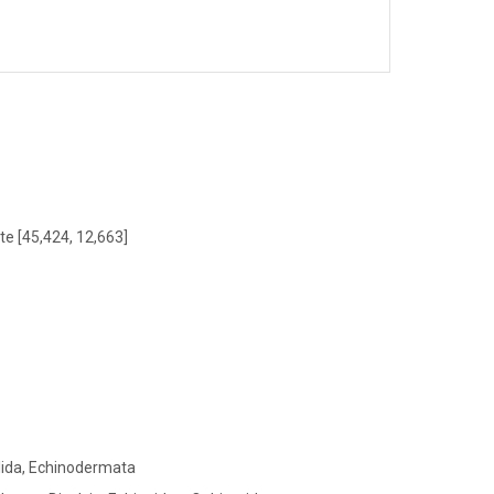
te [45,424, 12,663]
llida, Echinodermata