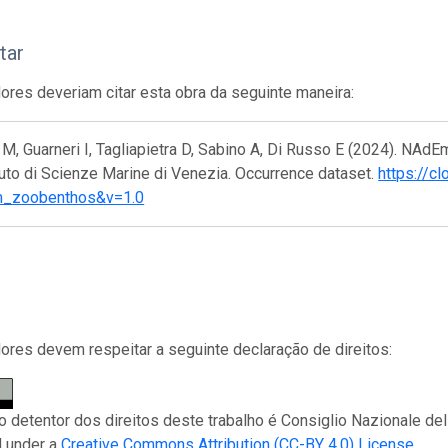
tar
res deveriam citar esta obra da seguinte maneira:
 M, Guarneri I, Tagliapietra D, Sabino A, Di Russo E (2024). NAd
ituto di Scienze Marine di Venezia. Occurrence dataset.
https://c
m_zoobenthos&v=1.0
res devem respeitar a seguinte declaração de direitos:
 o detentor dos direitos deste trabalho é Consiglio Nazionale del
d under a
Creative Commons Attribution (CC-BY 4.0) License
.