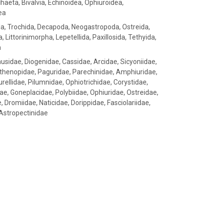
aeta, Bivalvia, Echinoidea, Ophiuroidea,
ea
rida, Trochida, Decapoda, Neogastropoda, Ostreida,
 Littorinimorpha, Lepetellida, Paxillosida, Tethyida,
a
husidae, Diogenidae, Cassidae, Arcidae, Sicyoniidae,
rthenopidae, Paguridae, Parechinidae, Amphiuridae,
rellidae, Pilumnidae, Ophiotrichidae, Corystidae,
dae, Goneplacidae, Polybiidae, Ophiuridae, Ostreidae,
 Dromiidae, Naticidae, Dorippidae, Fasciolariidae,
 Astropectinidae