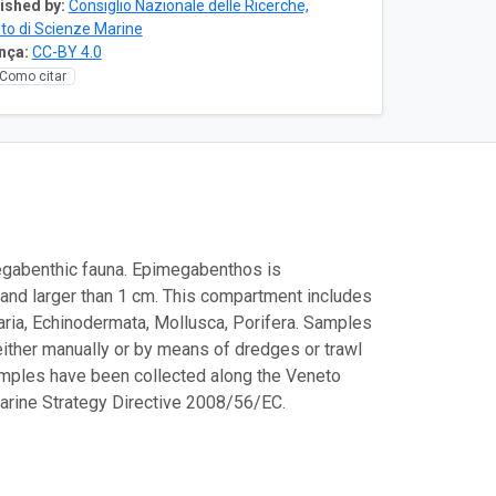
ished by:
Consiglio Nazionale delle Ricerche,
tuto di Scienze Marine
nça:
CC-BY 4.0
Como citar
megabenthic fauna. Epimegabenthos is
e and larger than 1 cm. This compartment includes
aria, Echinodermata, Mollusca, Porifera. Samples
 either manually or by means of dredges or trawl
samples have been collected along the Veneto
Marine Strategy Directive 2008/56/EC.