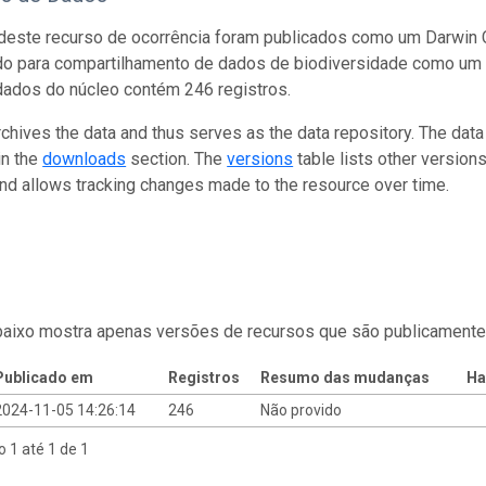
este recurso de ocorrência foram publicados como um Darwin C
do para compartilhamento de dados de biodiversidade como um 
dados do núcleo contém 246 registros.
rchives the data and thus serves as the data repository. The data
in the
downloads
section. The
versions
table lists other version
and allows tracking changes made to the resource over time.
baixo mostra apenas versões de recursos que são publicamente
Publicado em
Registros
Resumo das mudanças
Ha
2024-11-05 14:26:14
246
Não provido
o 1 até 1 de 1