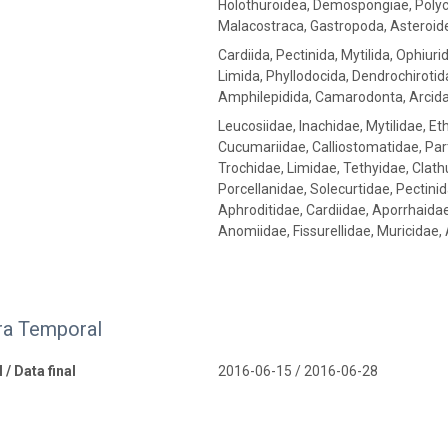
Holothuroidea, Demospongiae, Polych
Malacostraca, Gastropoda, Asteroid
Cardiida, Pectinida, Mytilida, Ophiu
Limida, Phyllodocida, Dendrochirotida,
Amphilepidida, Camarodonta, Arcid
Leucosiidae, Inachidae, Mytilidae, Et
Cucumariidae, Calliostomatidae, Pa
Trochidae, Limidae, Tethyidae, Clathu
Porcellanidae, Solecurtidae, Pectini
Aphroditidae, Cardiidae, Aporrhaidae,
Anomiidae, Fissurellidae, Muricidae,
ra Temporal
 / Data final
2016-06-15 / 2016-06-28