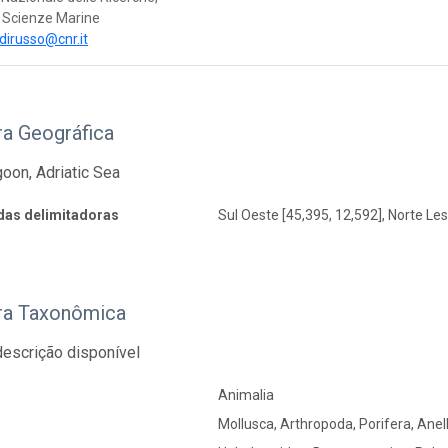
di Scienze Marine
dirusso@cnr.it
ra Geográfica
oon, Adriatic Sea
as delimitadoras
Sul Oeste [45,395, 12,592], Norte Les
ra Taxonômica
escrição disponível
Animalia
Mollusca, Arthropoda, Porifera, Ane