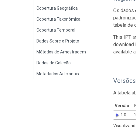
Cobertura Geográfica
Os dados d
padroniza
Cobertura Taxonômica
tabela de 
Cobertura Temporal
This IPT a
Dados Sobre o Projeto
download 
available 
Métodos de Amostragem
Dados de Coleção
Metadados Adicionais
Versões
A tabela a
Versão
1.0
Visualizand