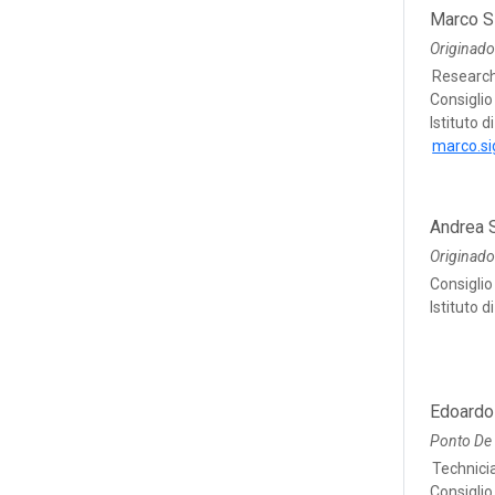
Marco S
Originad
Researc
Consiglio
Istituto 
marco.si
Andrea 
Originado
Consiglio
Istituto 
Edoardo
Ponto De
Technici
Consiglio