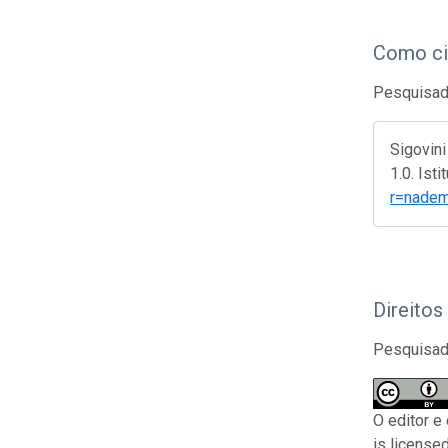
Como ci
Pesquisado
Sigovini
1.0. Ist
r=nade
Direitos
Pesquisado
O editor e
is license