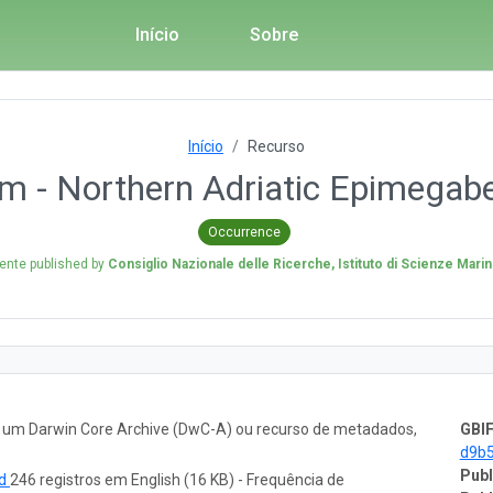
Início
Sobre
Início
Recurso
 - Northern Adriatic Epimegab
Occurrence
ente published by
Consiglio Nazionale delle Ricerche, Istituto di Scienze Mari
o um Darwin Core Archive (DwC-A) ou recurso de metadados,
GBIF
d9b5
Publ
ad
246 registros em English (16 KB) - Frequência de