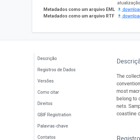
atualizaçã
Metadados como um arquivo EML
downlo
Metadados como um arquivo RTF
downlo
Descrição
Descriç
Registros de Dados
The collec
Versões
convention
most macro
Como citar
belong to 
Direitos
nets. Samp
coastline 
GBIF Registration
Palavras-chave
Contatos
Registr