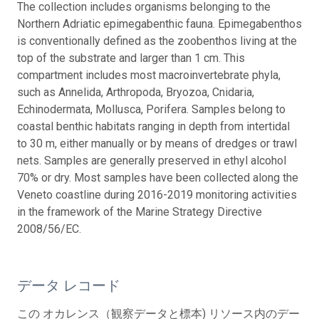
The collection includes organisms belonging to the
Northern Adriatic epimegabenthic fauna. Epimegabenthos
is conventionally defined as the zoobenthos living at the
top of the substrate and larger than 1 cm. This
compartment includes most macroinvertebrate phyla,
such as Annelida, Arthropoda, Bryozoa, Cnidaria,
Echinodermata, Mollusca, Porifera. Samples belong to
coastal benthic habitats ranging in depth from intertidal
to 30 m, either manually or by means of dredges or trawl
nets. Samples are generally preserved in ethyl alcohol
70% or dry. Most samples have been collected along the
Veneto coastline during 2016-2019 monitoring activities
in the framework of the Marine Strategy Directive
2008/56/EC.
データ レコード
この オカレンス（観察データと標本) リソース内のデー