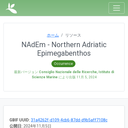
ホーム
リソース
NAdEm - Northern Adriatic
Epimegabenthos
Occurrence
最新バージョン
Consiglio Nazionale delle Ricerche, Istituto di
Scienze Marine
により出版
11月 5, 2024
GBIF UUID:
31a4262f-d109-4cb6-87dd-d9b5aff7108c
公開日:
2024年11月5日