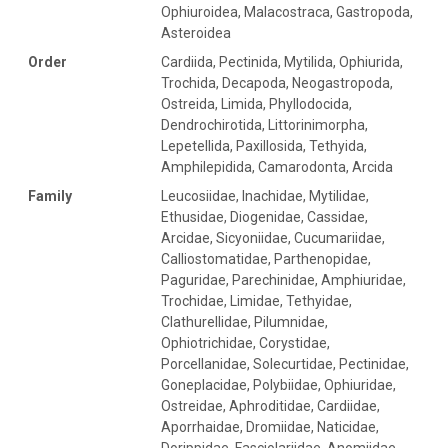
Ophiuroidea, Malacostraca, Gastropoda,
Asteroidea
Order
Cardiida, Pectinida, Mytilida, Ophiurida,
Trochida, Decapoda, Neogastropoda,
Ostreida, Limida, Phyllodocida,
Dendrochirotida, Littorinimorpha,
Lepetellida, Paxillosida, Tethyida,
Amphilepidida, Camarodonta, Arcida
Family
Leucosiidae, Inachidae, Mytilidae,
Ethusidae, Diogenidae, Cassidae,
Arcidae, Sicyoniidae, Cucumariidae,
Calliostomatidae, Parthenopidae,
Paguridae, Parechinidae, Amphiuridae,
Trochidae, Limidae, Tethyidae,
Clathurellidae, Pilumnidae,
Ophiotrichidae, Corystidae,
Porcellanidae, Solecurtidae, Pectinidae,
Goneplacidae, Polybiidae, Ophiuridae,
Ostreidae, Aphroditidae, Cardiidae,
Aporrhaidae, Dromiidae, Naticidae,
Dorippidae, Fasciolariidae, Anomiidae,