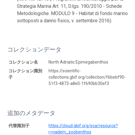
Strategia Marina Art. 11, D.lgs. 190/2010 - Schede
Metodologiche. MODULO 9 - Habitat di fondo marino
sottoposti a danno fisico, v. settembre 2016).
コレクションデータ
コレクション名
North Adriatic Epimegabenthos
コレクション識別
https://scientific-
子
collections.gbif.org/collection/f6bebf90-
51f3-4873-a8e0-1f690bb30ef3
追加のメタデータ
代替識別子
https://cloud.gbif.org/eca/resource?
r=nadem_zoobenthos