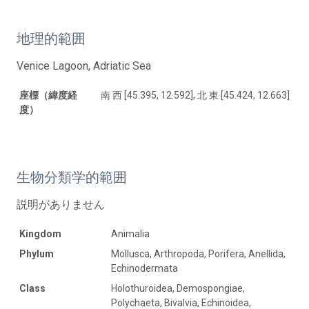
地理的範囲
Venice Lagoon, Adriatic Sea
座標（緯度経
南 西 [45.395, 12.592], 北 東 [45.424, 12.663]
度）
生物分類学的範囲
説明がありません
Kingdom
Animalia
Phylum
Mollusca, Arthropoda, Porifera, Anellida,
Echinodermata
Class
Holothuroidea, Demospongiae,
Polychaeta, Bivalvia, Echinoidea,