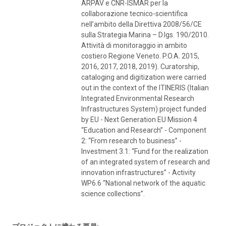
ARPAV e CNR-ISMAR per la
collaborazione tecnico-scientifica
nell’ambito della Direttiva 2008/56/CE
sulla Strategia Marina – D.lgs. 190/2010.
Attività di monitoraggio in ambito
costiero Regione Veneto. P.O.A. 2015,
2016, 2017, 2018, 2019). Curatorship,
cataloging and digitization were carried
out in the context of the ITINERIS (Italian
Integrated Environmental Research
Infrastructures System) project funded
by EU - Next Generation EU Mission 4
“Education and Research” - Component
2: “From research to business” -
Investment 3.1: “Fund for the realization
of an integrated system of research and
innovation infrastructures” - Activity
WP6.6 “National network of the aquatic
science collections”.