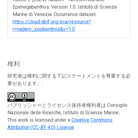
Epimegabenthos. Version 1.0. Istituto di Scienze
Marine di Venezia. Occurrence dataset.
https://cloud.gbif.org/eca/resource?
r=nadem_zoobenthos&v=1.0
権利
研究者は権利に関する下記ステートメントを尊重する必
要があります。:
パブリッシャーとライセンス保持者権利者は Consiglio
Nazionale delle Ricerche, Istituto di Scienze Marine。
This work is licensed under a
Creative Commons
Attribution (CC-BY 4.0) License
.