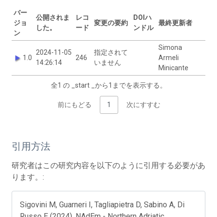
バー
公開されま
レコ
DOIハ
ジョ
変更の要約
最終更新者
した。
ード
ンドル
ン
Simona
2024-11-05
指定されて
1.0
246
Armeli
14:26:14
いません
Minicante
全1 の _start _から1までを表示する。
前にもどる
1
次にすすむ
引用方法
研究者はこの研究内容を以下のように引用する必要があ
ります。:
Sigovini M, Guarneri I, Tagliapietra D, Sabino A, Di
Russo E (2024). NAdEm - Northern Adriatic