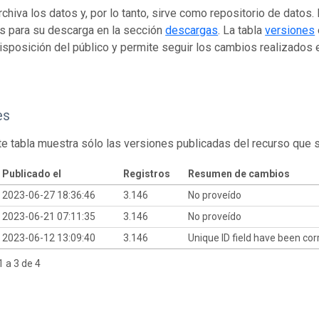
rchiva los datos y, por lo tanto, sirve como repositorio de datos
s para su descarga en la sección
descargas
. La tabla
versiones
isposición del público y permite seguir los cambios realizados en
es
te tabla muestra sólo las versiones publicadas del recurso que 
Publicado el
Registros
Resumen de cambios
2023-06-27 18:36:46
3.146
No proveído
2023-06-21 07:11:35
3.146
No proveído
2023-06-12 13:09:40
3.146
Unique ID field have been co
 a 3 de 4