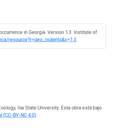
ccurrence in Georgia. Version 1.3. Institute of
g/eca/resource?r=geo_rodents&v=1.3
oology, Ilia State University. Esta obra está bajo
l (CC-BY-NC 4.0)
.