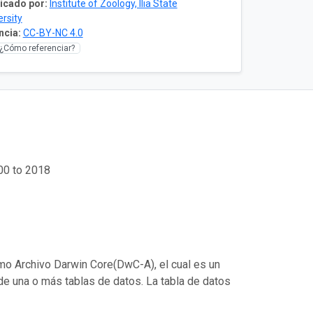
icado por:
Institute of Zoology, Ilia State
ersity
ncia:
CC-BY-NC 4.0
¿Cómo referenciar?
900 to 2018
mo Archivo Darwin Core(DwC-A), el cual es un
de una o más tablas de datos. La tabla de datos