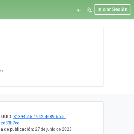
Iniciar Sesión
023
 UUID:
81394c45-1942-4689-bfc5-
3ed33b7cc
a de publicación:
27 de junio de 2023