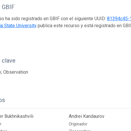
o GBIF
so ha sido registrado en GBIF con el siguiente UUID:
81394c45-
ia State University
publica este recurso y está registrado en GB
 clave
; Observation
os
r Bukhnikashvili
Andrei Kandaurov
r
Originador