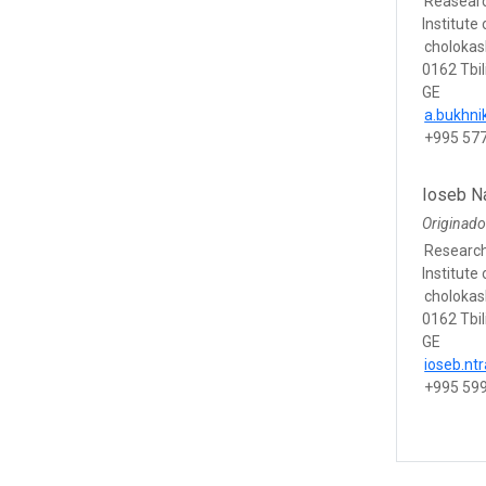
Reasear
Institute 
cholokash
0162 Tbil
GE
a.bukhn
+995 57
Ioseb N
Originado
Researc
Institute 
cholokash
0162 Tbil
GE
ioseb.nt
+995 59