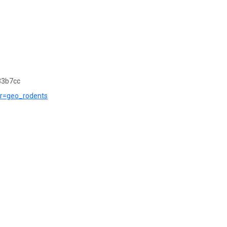
33b7cc
e?r=geo_rodents