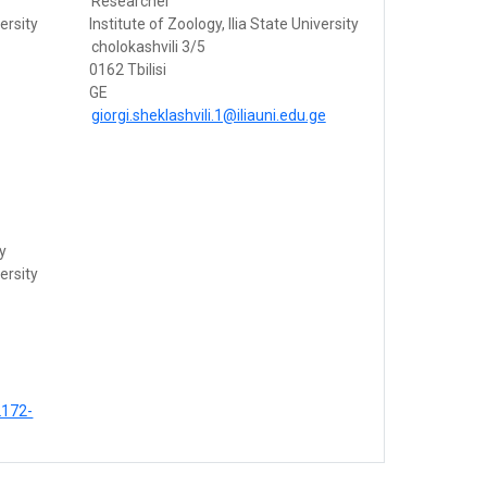
Researcher
versity
Institute of Zoology, Ilia State University
cholokashvili 3/5
0162 Tbilisi
GE
giorgi.sheklashvili.1@iliauni.edu.ge
gy
versity
2172-