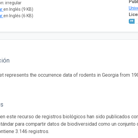
Publ
n: irregular
Univ
ar
en Inglés (9 KB)
Lice
ar
en Inglés (6 KB)
ción
et represents the occurrence data of rodents in Georgia from 1
os
en este recurso de registros biológicos han sido publicados co
tándar para compartir datos de biodiversidad como un conjunto 
ontiene 3.146 registros.