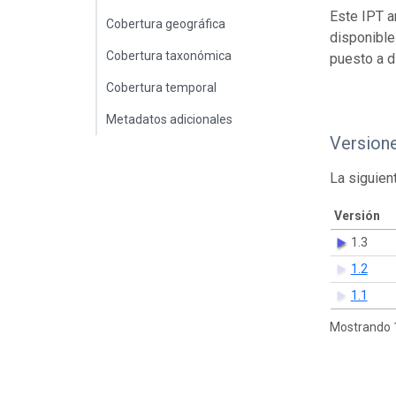
Este IPT a
Cobertura geográfica
disponible
Cobertura taxonómica
puesto a d
Cobertura temporal
Metadatos adicionales
Version
La siguien
Versión
1.3
1.2
1.1
Mostrando 1