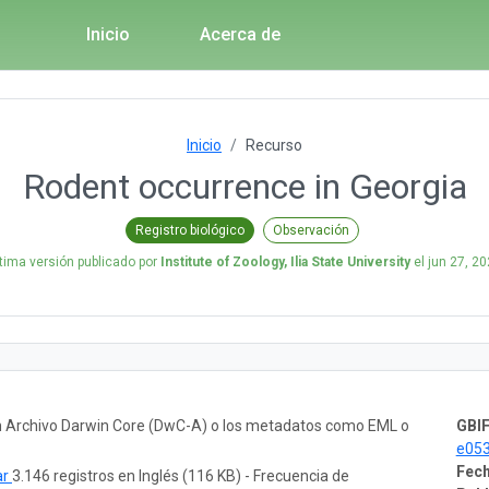
Inicio
Acerca de
Inicio
Recurso
Rodent occurrence in Georgia
Registro biológico
Observación
tima versión publicado por
Institute of Zoology, Ilia State University
el
jun 27, 2
un Archivo Darwin Core (DwC-A) o los metadatos como EML o
GBIF
e05
Fech
ar
3.146 registros en Inglés (116 KB) - Frecuencia de