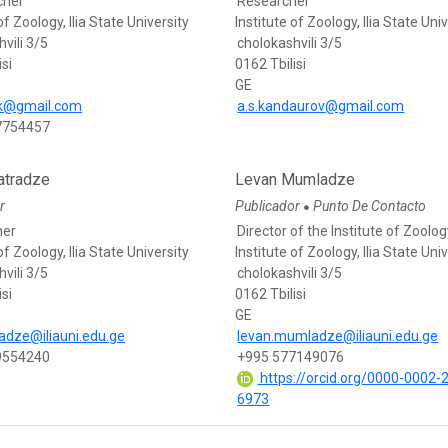
cher
Researcher
of Zoology, Ilia State University
Institute of Zoology, Ilia State Uni
vili 3/5
cholokashvili 3/5
isi
0162 Tbilisi
GE
ik@gmail.com
a.s.kandaurov@gmail.com
7754457
atradze
Levan Mumladze
r
Publicador
Punto De Contacto
●
her
Director of the Institute of Zoolo
of Zoology, Ilia State University
Institute of Zoology, Ilia State Uni
vili 3/5
cholokashvili 3/5
isi
0162 Tbilisi
GE
radze@iliauni.edu.ge
levan.mumladze@iliauni.edu.ge
9554240
+995 577149076
https://orcid.org/0000-0002-
6973