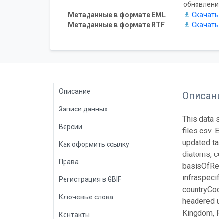
обновлени
Метаданные в формате EML
Скачат
Метаданные в формате RTF
Скачат
Описание
Описан
Записи данных
This data 
Версии
files csv.
updated ta
Как оформить ссылку
diatoms, c
Права
basisOfRec
infraspeci
Регистрация в GBIF
countryCod
Ключевые слова
headered u
Kingdom, P
Контакты