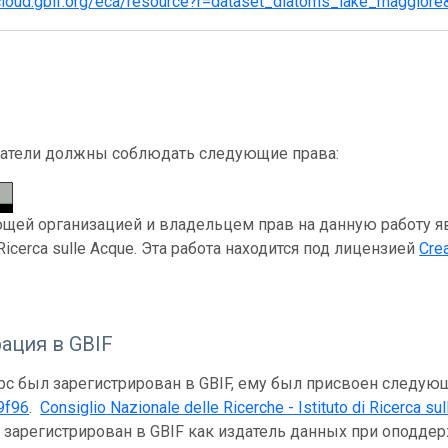
/cloud.gbif.org/eca/resource?r=dataset_diatoms_lake_maggiore
атели должны соблюдать следующие права:
ей организацией и владельцем прав на данную работу являе
i Ricerca sulle Acque. Эта работа находится под лицензией
Cre
ация в GBIF
рс был зарегистрирован в GBIF, ему был присвоен следую
9f96
.
Consiglio Nazionale delle Ricerche - Istituto di Ricerca su
и зарегистрирован в GBIF как издатель данных при оподд