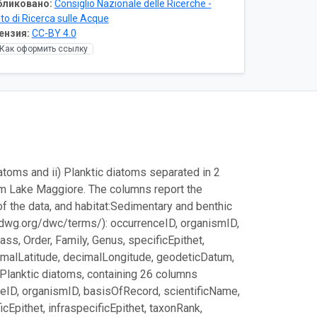
бликовано:
Consiglio Nazionale delle Ricerche -
uto di Ricerca sulle Acque
ензия:
CC-BY 4.0
Как оформить ссылку
atoms and ii) Planktic diatoms separated in 2
rom Lake Maggiore. The columns report the
 the data, and habitat:
Sedimentary and benthic
tdwg.org/dwc/terms/): occurrenceID, organismID,
s, Order, Family, Genus, specificEpithet,
cimalLatitude, decimalLongitude, geodeticDatum,
Planktic diatoms, containing 26 columns
eID, organismID, basisOfRecord, scientificName,
cEpithet, infraspecificEpithet, taxonRank,