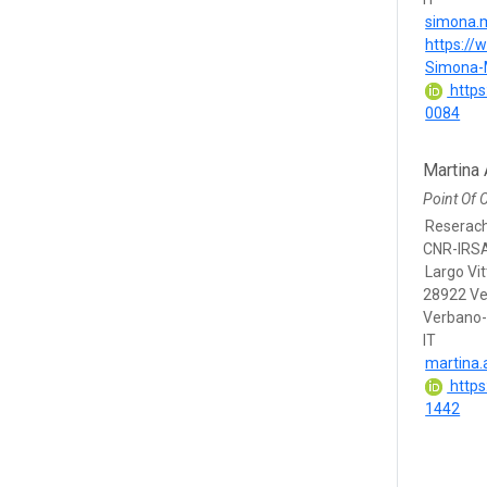
simona.m
https://
Simona-
https
0084
Martina 
Point Of 
Reserac
CNR-IRS
Largo Vit
28922 Ve
Verbano-
IT
martina.a
https
1442