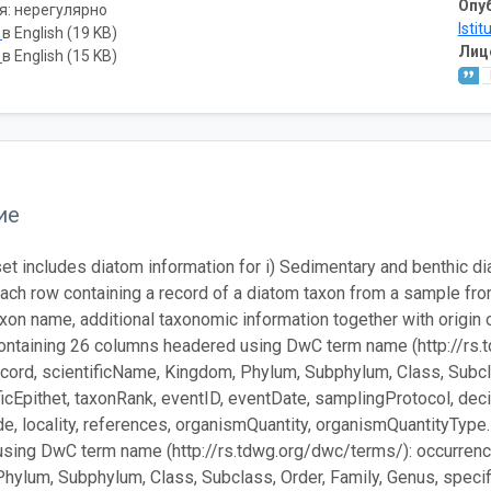
Опу
я: нерегулярно
Istit
ь
в English (19 KB)
Лиц
ь
в English (15 KB)
ие
set includes diatom information for i) Sedimentary and benthic di
 Each row containing a record of a diatom taxon from a sample f
xon name, additional taxonomic information together with origin of
ontaining 26 columns headered using DwC term name (http://rs.
ord, scientificName, Kingdom, Phylum, Subphylum, Class, Subclas
ficEpithet, taxonRank, eventID, eventDate, samplingProtocol, de
e, locality, references, organismQuantity, organismQuantityType.
sing DwC term name (http://rs.tdwg.org/dwc/terms/): occurrenc
hylum, Subphylum, Class, Subclass, Order, Family, Genus, specifi