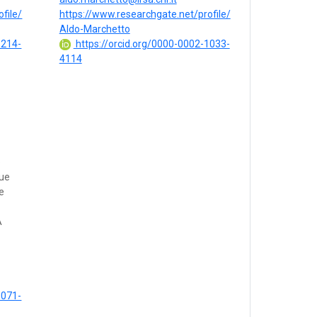
file/
https://www.researchgate.net/profile/
Aldo-Marchetto
8214-
https://orcid.org/0000-0002-1033-
4114
e
que
re
A
5071-