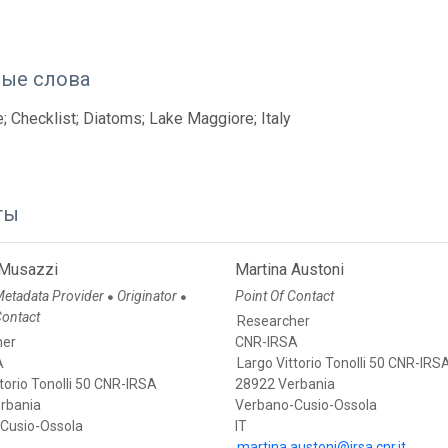
ые слова
; Checklist; Diatoms; Lake Maggiore; Italy
ты
Musazzi
Martina Austoni
etadata Provider
Originator
Point Of Contact
●
●
Contact
Researcher
her
CNR-IRSA
A
Largo Vittorio Tonolli 50 CNR-IRS
torio Tonolli 50 CNR-IRSA
28922 Verbania
rbania
Verbano-Cusio-Ossola
Cusio-Ossola
IT
martina.austoni@irsa.cnr.it