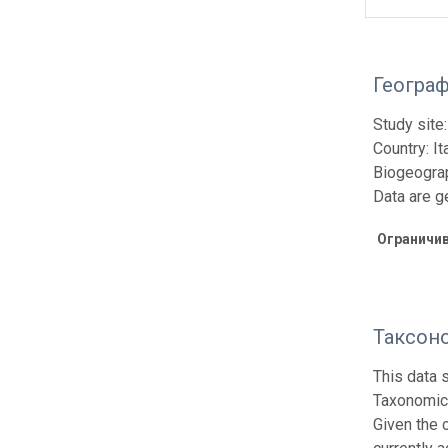
Геогра
Study site
Country: It
Biogeograp
Data are g
Ограничи
Таксон
This data 
Taxonomic 
Given the 