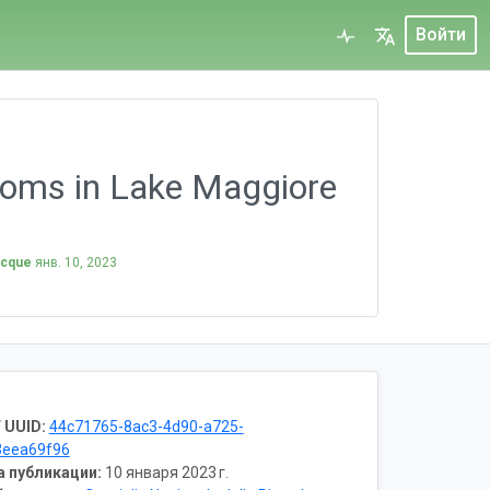
Войти
atoms in Lake Maggiore
 Acque
янв. 10, 2023
 UUID:
44c71765-8ac3-4d90-a725-
3eea69f96
а публикации:
10 января 2023 г.