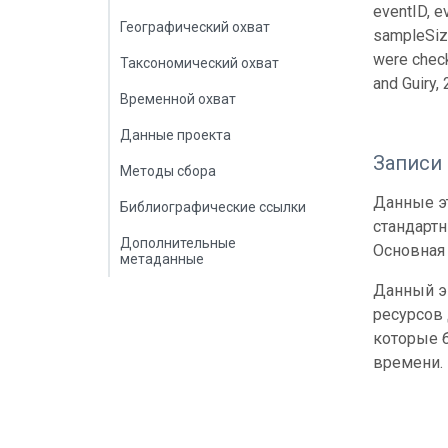
eventID, e
Географический охват
sampleSiz
were check
Таксономический охват
and Guiry,
Временной охват
Данные проекта
Записи
Методы сбора
Данные эт
Библиографические ссылки
стандарт
Дополнительные
Основная 
метаданные
Данный э
ресурсов
которые б
времени.