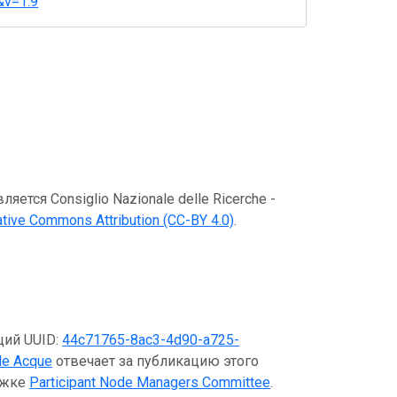
&v=1.9
тся Consiglio Nazionale delle Ricerche -
ative Commons Attribution (CC-BY 4.0)
.
щий UUID:
44c71765-8ac3-4d90-a725-
lle Acque
отвечает за публикацию этого
ержке
Participant Node Managers Committee
.