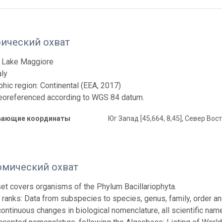
фический охват
: Lake Maggiore
aly
hic region: Continental (EEA, 2017)
eoreferenced according to WGS 84 datum.
вающие координаты
Юг Запад [45,664, 8,45], Север Вост
омический охват
set covers organisms of the Phylum Bacillariophyta.
ranks: Data from subspecies to species, genus, family, order and
continuous changes in biological nomenclature, all scientific n