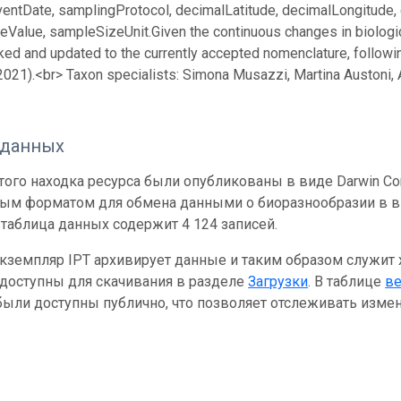
ventDate, samplingProtocol, decimalLatitude, decimalLongitude, 
eValue, sampleSizeUnit.
Given the continuous changes in biologi
ed and updated to the currently accepted nomenclature, followin
 2021).<br> Taxon specialists: Simona Musazzi, Martina Austoni,
 данных
ого находка ресурса были опубликованы в виде Darwin Cor
ным форматом для обмена данными о биоразнообразии в ви
таблица данных содержит 4 124 записей.
кземпляр IPT архивирует данные и таким образом служит
 доступны для скачивания в разделе
Загрузки
. В таблице
в
ыли доступны публично, что позволяет отслеживать измен