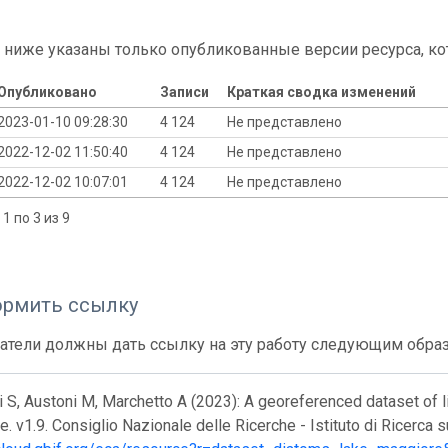
 ниже указаны только опубликованные версии ресурса, ко
Опубликовано
Записи
Краткая сводка изменений
2023-01-10 09:28:30
4 124
Не представлено
2022-12-02 11:50:40
4 124
Не представлено
2022-12-02 10:07:01
4 124
Не представлено
1 по 3 из 9
ормить ссылку
атели должны дать ссылку на эту работу следующим обра
S, Austoni M, Marchetto A (2023): A georeferenced dataset of l
. v1.9. Consiglio Nazionale delle Ricerche - Istituto di Ricerca