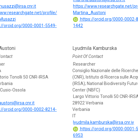
usazzi@irsa.cnr.it
https://www.researchgate.net/pro
www.researchgate.net/profile/
Martina_Austoni
Musazzi
https://orcid.org/0000-0002-
://orcid.org/0000-0001-5549-
1442
Austoni
Lyudmila Kamburska
Contact
Point Of Contact
her
Researcher
A
Consiglio Nazionale delle Ricerch
torio Tonolli 50 CNR-IRSA
(CNR), Istituto di Ricerca sulle Ac
rbania
(IRSA); National Biodiversity Futu
Cusio-Ossola
Center (NBFC)
Largo Vittorio Tonolli 50 CNR-IRS
ustoni@irsa.cnr.it
28922 Verbania
://orcid.org/0000-0002-8214-
Verbania
IT
lyudmila.kamburska@irsa.cnr.iy
https://orcid.org/0000-0001-
6953