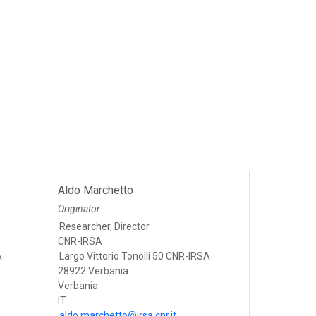
Aldo Marchetto
Originator
Researcher, Director
CNR-IRSA
A
Largo Vittorio Tonolli 50 CNR-IRSA
28922 Verbania
Verbania
IT
aldo.marchetto@irsa.cnr.it