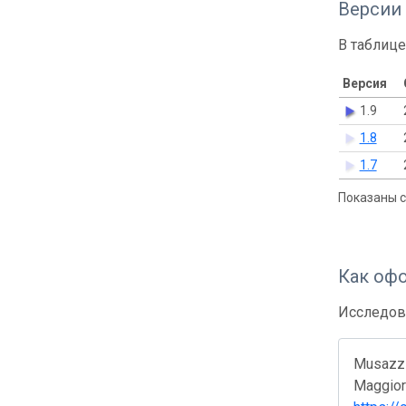
Версии
В таблице
Версия
1.9
1.8
1.7
Показаны с 
Как оф
Исследов
Musazzi 
Maggiore