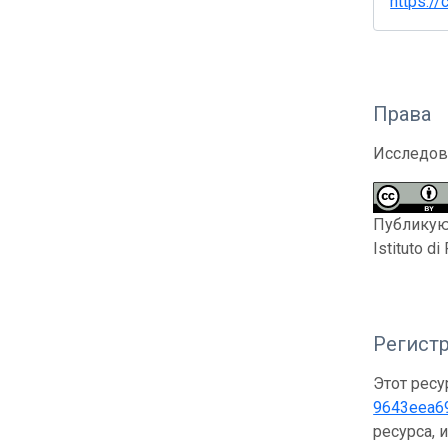
https:/
Права
Исследов
Публикующ
Istituto d
Регистр
Этот ресу
9643eea6
ресурса, 