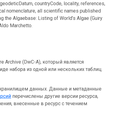
geodeticDatum, countryCode, locality, references,
cal nomenclature, all scientific names published
g the Algaebase: Listing of World’s Algae (Guiry
 Aldo Marchetto.
e Archive (DwC-A), который является
де набора из одной или нескольких таблиц.
 хранилищем данных. Данные и метаданные
ерсий
перечислены другие версии ресурса,
ения, внесенные в ресурс с течением