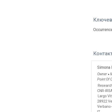
Ключев
Occurrence
Контак
Simona 
Owner
M
●
Point Of 
Researc
CNR-IRS
Largo Vit
28922 Ve
Verbano-
IT