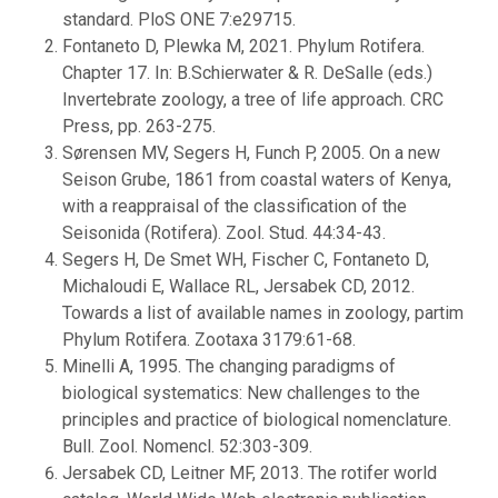
standard. PloS ONE 7:e29715.
Fontaneto D, Plewka M, 2021. Phylum Rotifera.
Chapter 17. In: B.Schierwater & R. DeSalle (eds.)
Invertebrate zoology, a tree of life approach. CRC
Press, pp. 263-275.
Sørensen MV, Segers H, Funch P, 2005. On a new
Seison Grube, 1861 from coastal waters of Kenya,
with a reappraisal of the classification of the
Seisonida (Rotifera). Zool. Stud. 44:34-43.
Segers H, De Smet WH, Fischer C, Fontaneto D,
Michaloudi E, Wallace RL, Jersabek CD, 2012.
Towards a list of available names in zoology, partim
Phylum Rotifera. Zootaxa 3179:61-68.
Minelli A, 1995. The changing paradigms of
biological systematics: New challenges to the
principles and practice of biological nomenclature.
Bull. Zool. Nomencl. 52:303-309.
Jersabek CD, Leitner MF, 2013. The rotifer world