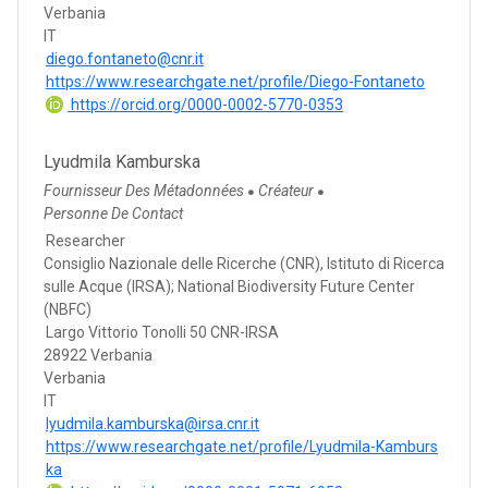
Verbania
IT
diego.fontaneto@cnr.it
https://www.researchgate.net/profile/Diego-Fontaneto
https://orcid.org/0000-0002-5770-0353
Lyudmila Kamburska
Fournisseur Des Métadonnées
Créateur
●
●
Personne De Contact
Researcher
Consiglio Nazionale delle Ricerche (CNR), Istituto di Ricerca
sulle Acque (IRSA); National Biodiversity Future Center
(NBFC)
Largo Vittorio Tonolli 50 CNR-IRSA
28922 Verbania
Verbania
IT
lyudmila.kamburska@irsa.cnr.it
https://www.researchgate.net/profile/Lyudmila-Kamburs
ka