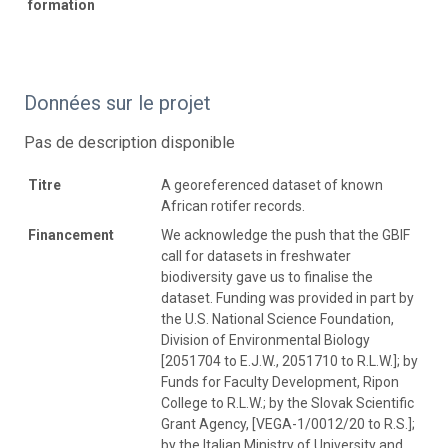
formation
Données sur le projet
Pas de description disponible
Titre
A georeferenced dataset of known
African rotifer records.
Financement
We acknowledge the push that the GBIF
call for datasets in freshwater
biodiversity gave us to finalise the
dataset. Funding was provided in part by
the U.S. National Science Foundation,
Division of Environmental Biology
[2051704 to E.J.W., 2051710 to R.L.W.]; by
Funds for Faculty Development, Ripon
College to R.L.W.; by the Slovak Scientific
Grant Agency, [VEGA-1/0012/20 to R.S.];
by the Italian Ministry of University and