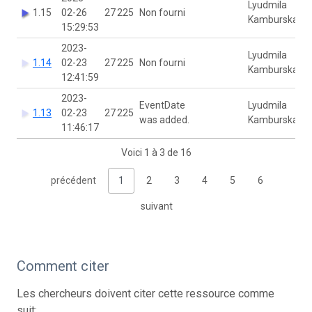
Lyudmila
1.15
02-26
27 225
Non fourni
Kamburska
15:29:53
2023-
Lyudmila
1.14
02-23
27 225
Non fourni
Kamburska
12:41:59
2023-
EventDate
Lyudmila
1.13
02-23
27 225
was added.
Kamburska
11:46:17
Voici 1 à 3 de 16
précédent
1
2
3
4
5
6
suivant
Comment citer
Les chercheurs doivent citer cette ressource comme
suit: