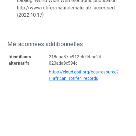
catalog. World Wide Web electronic publication.
http://www.rotifera.hausdernatur.at/, accessed
{2022.10.17}.
Métadonnées additionnelles
Identifiants
218eaa87-c912-4c04-ac24-
alternatifs
020ada9c594c
https://cloud.gbif.org/eca/resource?
r=african_rotifer_records