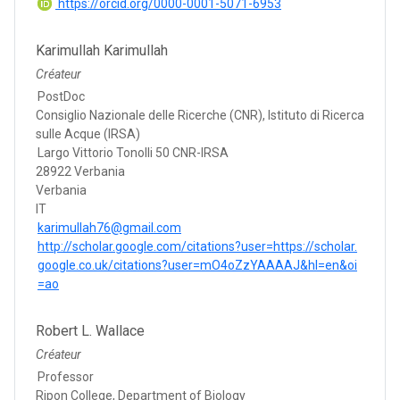
https://orcid.org/0000-0001-5071-6953
Karimullah Karimullah
Créateur
PostDoc
Consiglio Nazionale delle Ricerche (CNR), Istituto di Ricerca
sulle Acque (IRSA)
Largo Vittorio Tonolli 50 CNR-IRSA
28922 Verbania
Verbania
IT
karimullah76@gmail.com
http://scholar.google.com/citations?user=https://scholar.
google.co.uk/citations?user=mO4oZzYAAAAJ&hl=en&oi
=ao
Robert L. Wallace
Créateur
Professor
Ripon College, Department of Biology