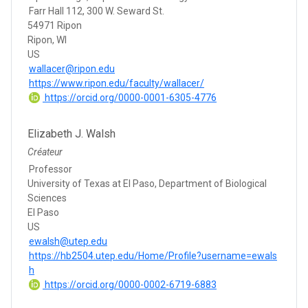
Farr Hall 112, 300 W. Seward St.
54971 Ripon
Ripon, WI
US
wallacer@ripon.edu
https://www.ripon.edu/faculty/wallacer/
https://orcid.org/0000-0001-6305-4776
Elizabeth J. Walsh
Créateur
Professor
University of Texas at El Paso, Department of Biological
Sciences
El Paso
US
ewalsh@utep.edu
https://hb2504.utep.edu/Home/Profile?username=ewals
h
https://orcid.org/0000-0002-6719-6883