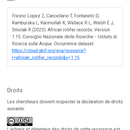
Fresno Lopez Z, Cancellario T, Fontaneto D,
Kamburska L, Karimullah K, Wallace R L, Walsh E J,
Smolak R (2023). African rotifer records. Version
1.15. Consiglio Nazionale delle Ricerche - Istituto di
Ricerca sulle Acque. Occurrence dataset.
https://cloud.gbif.org/eca/resource?
r=african_rotifer_records&v=1.15
Droits
Les chercheurs doivent respecter la déclaration de droits
suivante:
L’éditeur et détenteur des droits de cette ressource est