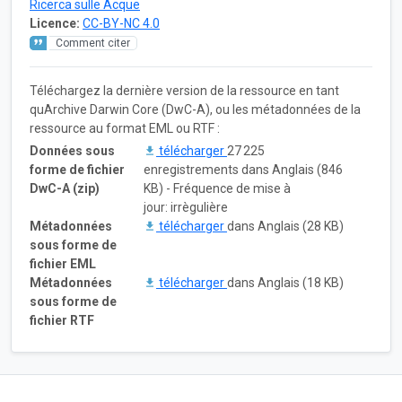
Ricerca sulle Acque
Licence:
CC-BY-NC 4.0
Comment citer
Téléchargez la dernière version de la ressource en tant
quArchive Darwin Core (DwC-A), ou les métadonnées de la
ressource au format EML ou RTF :
Données sous
télécharger
27 225
forme de fichier
enregistrements dans Anglais (846
DwC-A (zip)
KB) - Fréquence de mise à
jour: irrègulière
Métadonnées
télécharger
dans Anglais (28 KB)
sous forme de
fichier EML
Métadonnées
télécharger
dans Anglais (18 KB)
sous forme de
fichier RTF