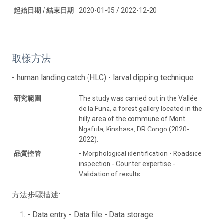
起始日期 / 結束日期
2020-01-05 / 2022-12-20
取樣方法
- human landing catch (HLC) - larval dipping technique
研究範圍
The study was carried out in the Vallée
de la Funa, a forest gallery located in the
hilly area of the commune of Mont
Ngafula, Kinshasa, DR.Congo (2020-
2022).
品質控管
- Morphological identification - Roadside
inspection - Counter expertise -
Validation of results
方法步驟描述:
- Data entry - Data file - Data storage