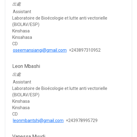
出處
Assistant
Laboratoire de Bioécologie et lutte anti vectorielle
(BIOLAV/ESP)
Kinshasa
Kinsahasa
CD
oseemansiangi@gmail.com
+243897310952
Leon Mbashi
出處
Assistant
Laboratoire de Bioécologie et lutte anti vectorielle
(BIOLAV/ESP)
Kinshasa
Kinshasa
CD
leonmbantshi@gmail.com
+243978995729
Vanessa Mvudi