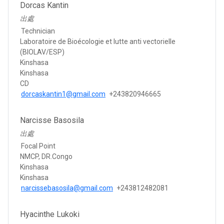
Dorcas Kantin
出處
Technician
Laboratoire de Bioécologie et lutte anti vectorielle
(BIOLAV/ESP)
Kinshasa
Kinshasa
CD
dorcaskantin1@gmail.com
+243820946665
Narcisse Basosila
出處
Focal Point
NMCP, DR.Congo
Kinshasa
Kinshasa
narcissebasosila@gmail.com
+243812482081
Hyacinthe Lukoki