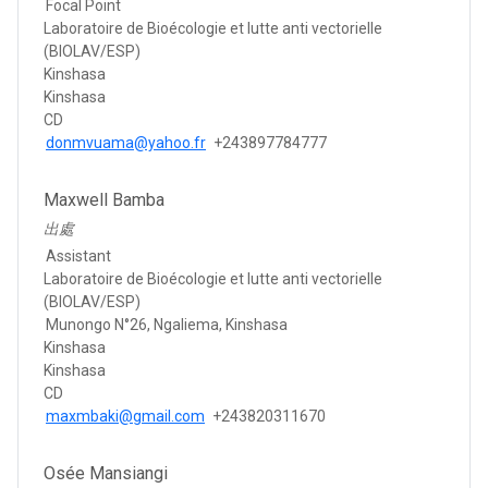
Focal Point
Laboratoire de Bioécologie et lutte anti vectorielle
(BIOLAV/ESP)
Kinshasa
Kinshasa
CD
donmvuama@yahoo.fr
+243897784777
Maxwell Bamba
出處
Assistant
Laboratoire de Bioécologie et lutte anti vectorielle
(BIOLAV/ESP)
Munongo N°26, Ngaliema, Kinshasa
Kinshasa
Kinshasa
CD
maxmbaki@gmail.com
+243820311670
Osée Mansiangi