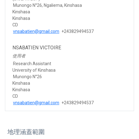
Munongo N°26, Ngaliema, Kinshasa
Kinshasa
Kinshasa
CD
vnsabatien@gmail.com
+243829494537
NSABATIEN VICTOIRE
使用者
Research Assistant
University of Kinshasa
Munongo N°26
Kinshasa
Kinshasa
CD
vnsabatien@gmail.com
+243829494537
地理涵蓋範圍