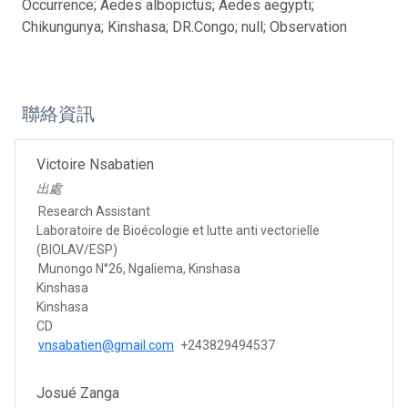
Occurrence; Aedes albopictus; Aedes aegypti;
Chikungunya; Kinshasa; DR.Congo; null; Observation
聯絡資訊
Victoire Nsabatien
出處
Research Assistant
Laboratoire de Bioécologie et lutte anti vectorielle
(BIOLAV/ESP)
Munongo N°26, Ngaliema, Kinshasa
Kinshasa
Kinshasa
CD
vnsabatien@gmail.com
+243829494537
Josué Zanga