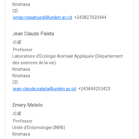
Kinshasa
CD
jonas.nagahuedi@unikin.ac.cd
+243827020444
Jean Claude Palata
出處
Professor
Laboratoire d'Ecologie Animale Appliquée (Département
des sciences de la vie)
Kinshasa
Kinshasa
CD
jean-claude.palata@unikin.ac.cd
+243844253423
Emery Metelo
出處
Professor
Unité d'Entomologie (INRB)
Kinshasa