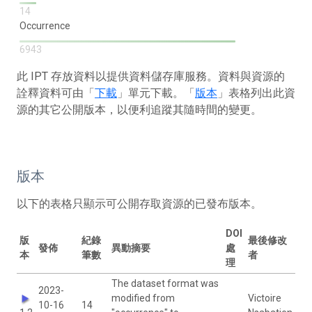
14
Occurrence
6943
此 IPT 存放資料以提供資料儲存庫服務。資料與資源的
詮釋資料可由「
下載
」單元下載。「
版本
」表格列出此資
源的其它公開版本，以便利追蹤其隨時間的變更。
版本
以下的表格只顯示可公開存取資源的已發布版本。
DOI
版
紀錄
最後修改
發佈
異動摘要
處
本
筆數
者
理
The dataset format was
2023-
modified from
Victoire
10-16
14