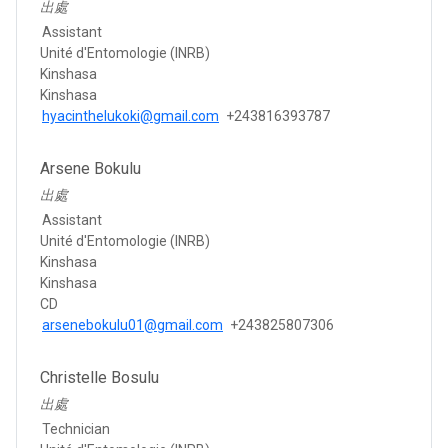
出處
Assistant
Unité d'Entomologie (INRB)
Kinshasa
Kinshasa
hyacinthelukoki@gmail.com
+243816393787
Arsene Bokulu
出處
Assistant
Unité d'Entomologie (INRB)
Kinshasa
Kinshasa
CD
arsenebokulu01@gmail.com
+243825807306
Christelle Bosulu
出處
Technician