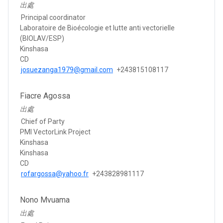
出處
Principal coordinator
Laboratoire de Bioécologie et lutte anti vectorielle
(BIOLAV/ESP)
Kinshasa
CD
josuezanga1979@gmail.com
+243815108117
Fiacre Agossa
出處
Chief of Party
PMI VectorLink Project
Kinshasa
Kinshasa
CD
rofargossa@yahoo.fr
+243828981117
Nono Mvuama
出處