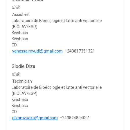
出處
Assistant
Laboratoire de Bioécologie et lutte anti vectorielle
(BIOLAV/ESP)
Kinshasa
Kinshasa
CD
vanessa.mvudi@gmail.com
+243817351321
Glodie Diza
出處
Technician
Laboratoire de Bioécologie et lutte anti vectorielle
(BIOLAV/ESP)
Kinshasa
Kinshasa
CD
dizamvuaka@gmail.com
+243824894091