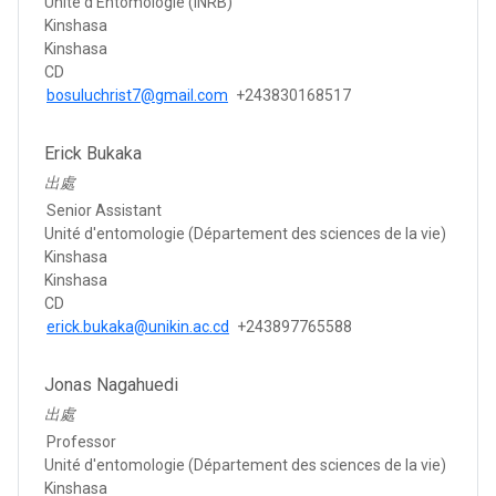
Unité d'Entomologie (INRB)
Kinshasa
Kinshasa
CD
bosuluchrist7@gmail.com
+243830168517
Erick Bukaka
出處
Senior Assistant
Unité d'entomologie (Département des sciences de la vie)
Kinshasa
Kinshasa
CD
erick.bukaka@unikin.ac.cd
+243897765588
Jonas Nagahuedi
出處
Professor
Unité d'entomologie (Département des sciences de la vie)
Kinshasa