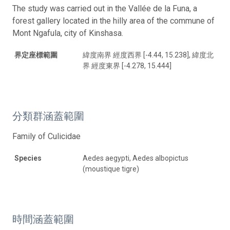
The study was carried out in the Vallée de la Funa, a
forest gallery located in the hilly area of the commune of
Mont Ngafula, city of Kinshasa.
界定座標範圍
緯度南界 經度西界 [-4.44, 15.238], 緯度北
界 經度東界 [-4.278, 15.444]
分類群涵蓋範圍
Family of Culicidae
Species
Aedes aegypti, Aedes albopictus
(moustique tigre)
時間涵蓋範圍