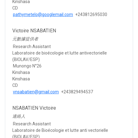
Kinshasa
CD
pathymetelo@googlemail.com
+243812695030
Victoire NSABATIEN
元數據提供者
Research Assistant
Laboratoire de bioécologie et lutte antivectorielle
(BIOLAV/ESP)
Munongo N°26
Kinshasa
Kinshasa
CD
vnsabatien@gmail.com
+243829494537
NSABATIEN Victoire
連絡人
Research Assistant
Laboratoire de Bioécologie et lutte anti vectorielle
(BIOLAV/ESP)