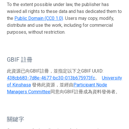
To the extent possible under law, the publisher has
waived all rights to these data and has dedicated them to
the
Public Domain (CC0 1.0)
. Users may copy, modify,
distribute and use the work, including for commercial
purposes, without restriction.
GBIF 註冊
此資源已向GBIF註冊，並指定以下之GBIF UUID:
438cb683-7d8e-4677-bc30-013b675973fc
。
University
of Kinshasa
發佈此資源，並經由
Participant Node
Managers Committee
同意向GBIF註冊成為資料發佈者。
關鍵字