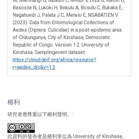
M, Mansiangi O, Mbashi L, Mvudi V, Diza G, Kantin D,
Basosila N, Lukoki H, Bokulu A, Bosulu C, Bukaka E,
Nagahuedi J, Palata J C, Metelo E, NSABATIEN V
(2023). Data from Entomological Collections of
Aedes (Diptera: Culicidae) in a post-epidemic area
of Chikungunya, City of Kinshasa, Democratic
Republic of Congo. Version 1.2. University of
Kinshasa. Samplingevent dataset.
https://cloud.gbif.org/africa/resource?
r=aedes_drc&v=1.2
權利
研究者應尊重以下權利聲明。:
此資料的發布者及權利單位為 University of Kinshasa。