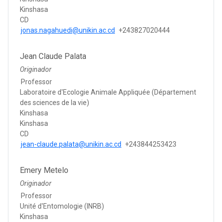
Kinshasa
CD
jonas.nagahuedi@unikin.ac.cd
+243827020444
Jean Claude Palata
Originador
Professor
Laboratoire d'Ecologie Animale Appliquée (Département
des sciences de la vie)
Kinshasa
Kinshasa
CD
jean-claude.palata@unikin.ac.cd
+243844253423
Emery Metelo
Originador
Professor
Unité d'Entomologie (INRB)
Kinshasa