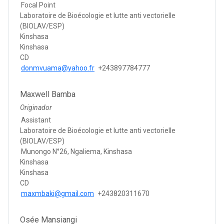
Focal Point
Laboratoire de Bioécologie et lutte anti vectorielle
(BIOLAV/ESP)
Kinshasa
Kinshasa
CD
donmvuama@yahoo.fr
+243897784777
Maxwell Bamba
Originador
Assistant
Laboratoire de Bioécologie et lutte anti vectorielle
(BIOLAV/ESP)
Munongo N°26, Ngaliema, Kinshasa
Kinshasa
Kinshasa
CD
maxmbaki@gmail.com
+243820311670
Osée Mansiangi