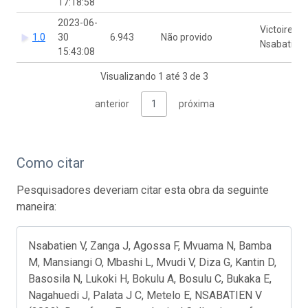
17:18:58
2023-06-
Victoire
1.0
30
6.943
Não provido
Nsabatien
15:43:08
Visualizando 1 até 3 de 3
anterior
1
próxima
Como citar
Pesquisadores deveriam citar esta obra da seguinte
maneira:
Nsabatien V, Zanga J, Agossa F, Mvuama N, Bamba
M, Mansiangi O, Mbashi L, Mvudi V, Diza G, Kantin D,
Basosila N, Lukoki H, Bokulu A, Bosulu C, Bukaka E,
Nagahuedi J, Palata J C, Metelo E, NSABATIEN V