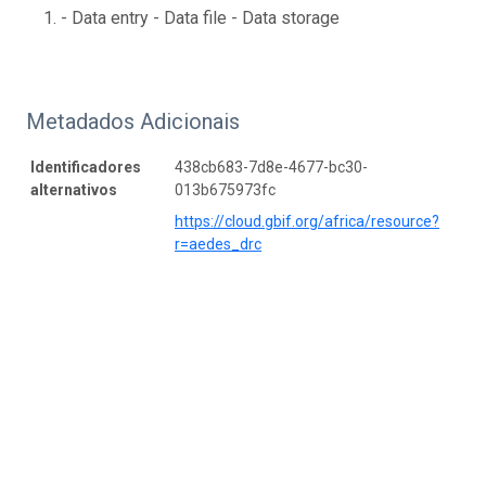
- Data entry - Data file - Data storage
Metadados Adicionais
Identificadores
438cb683-7d8e-4677-bc30-
alternativos
013b675973fc
https://cloud.gbif.org/africa/resource?
r=aedes_drc