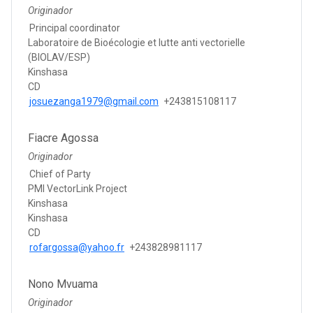
Originador
Principal coordinator
Laboratoire de Bioécologie et lutte anti vectorielle
(BIOLAV/ESP)
Kinshasa
CD
josuezanga1979@gmail.com
+243815108117
Fiacre Agossa
Originador
Chief of Party
PMI VectorLink Project
Kinshasa
Kinshasa
CD
rofargossa@yahoo.fr
+243828981117
Nono Mvuama
Originador