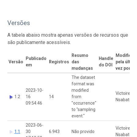
Versões
A tabela abaixo mostra apenas versões de recursos que
são publicamente acessíveis.
Resumo
Modificad
Publicado
Handle
Versão
Registros
das
pela últim
em
do DOI
mudanças
vez por
The dataset
format was
2023-10-
modified
Victoire
1.2
16
14
from
Nsabatien
09:54:46
"occurrence"
to "sampling
event."
2023-06-
Victoire
1.1
30
6.943
Não provido
Nsabatien