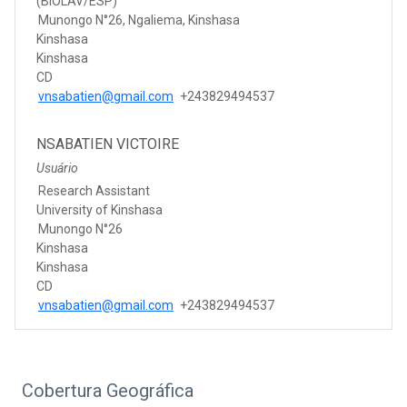
(BIOLAV/ESP)
Munongo N°26, Ngaliema, Kinshasa
Kinshasa
Kinshasa
CD
vnsabatien@gmail.com
+243829494537
NSABATIEN VICTOIRE
Usuário
Research Assistant
University of Kinshasa
Munongo N°26
Kinshasa
Kinshasa
CD
vnsabatien@gmail.com
+243829494537
Cobertura Geográfica