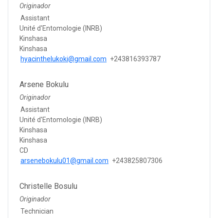
Originador
Assistant
Unité d'Entomologie (INRB)
Kinshasa
Kinshasa
hyacinthelukoki@gmail.com
+243816393787
Arsene Bokulu
Originador
Assistant
Unité d'Entomologie (INRB)
Kinshasa
Kinshasa
CD
arsenebokulu01@gmail.com
+243825807306
Christelle Bosulu
Originador
Technician