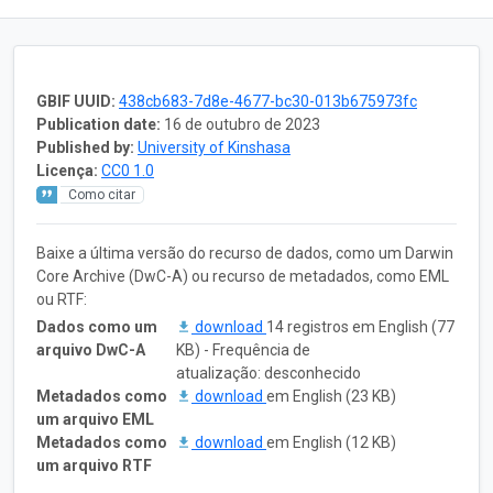
GBIF UUID:
438cb683-7d8e-4677-bc30-013b675973fc
Publication date:
16 de outubro de 2023
Published by:
University of Kinshasa
Licença:
CC0 1.0
Como citar
Baixe a última versão do recurso de dados, como um Darwin
Core Archive (DwC-A) ou recurso de metadados, como EML
ou RTF:
Dados como um
download
14 registros em English (77
arquivo DwC-A
KB) - Frequência de
atualização: desconhecido
Metadados como
download
em English (23 KB)
um arquivo EML
Metadados como
download
em English (12 KB)
um arquivo RTF