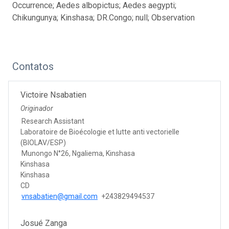
Occurrence; Aedes albopictus; Aedes aegypti;
Chikungunya; Kinshasa; DR.Congo; null; Observation
Contatos
Victoire Nsabatien
Originador
Research Assistant
Laboratoire de Bioécologie et lutte anti vectorielle
(BIOLAV/ESP)
Munongo N°26, Ngaliema, Kinshasa
Kinshasa
Kinshasa
CD
vnsabatien@gmail.com
+243829494537
Josué Zanga