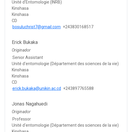
Unité d'Entomologie (INRB)
Kinshasa
Kinshasa
CD
bosuluchrist7@gmail.com
+243830168517
Erick Bukaka
Originador
Senior Assistant
Unité d'entomologie (Département des sciences de la vie)
Kinshasa
Kinshasa
CD
erick.bukaka@unikin.ac.cd
+243897765588
Jonas Nagahuedi
Originador
Professor
Unité d'entomologie (Département des sciences de la vie)
Kinshasa