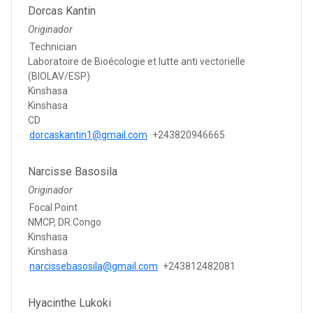
Dorcas Kantin
Originador
Technician
Laboratoire de Bioécologie et lutte anti vectorielle
(BIOLAV/ESP)
Kinshasa
Kinshasa
CD
dorcaskantin1@gmail.com
+243820946665
Narcisse Basosila
Originador
Focal Point
NMCP, DR.Congo
Kinshasa
Kinshasa
narcissebasosila@gmail.com
+243812482081
Hyacinthe Lukoki