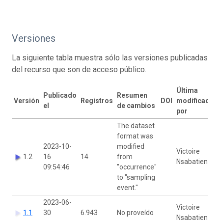
Versiones
La siguiente tabla muestra sólo las versiones publicadas
del recurso que son de acceso público.
Última
Publicado
Resumen
Versión
Registros
DOI
modificación
el
de cambios
por
The dataset
format was
2023-10-
modified
Victoire
1.2
16
14
from
Nsabatien
09:54:46
"occurrence"
to "sampling
event."
2023-06-
Victoire
1.1
30
6.943
No proveído
Nsabatien