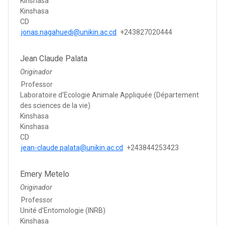
Kinshasa
Kinshasa
CD
jonas.nagahuedi@unikin.ac.cd
+243827020444
Jean Claude Palata
Originador
Professor
Laboratoire d'Ecologie Animale Appliquée (Département
des sciences de la vie)
Kinshasa
Kinshasa
CD
jean-claude.palata@unikin.ac.cd
+243844253423
Emery Metelo
Originador
Professor
Unité d'Entomologie (INRB)
Kinshasa