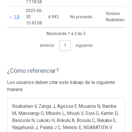
17:18:58
2023-06-
Victoire
1.0
30
6.943
No proveído
Nsabatien
15:43:08
Mostrando 1 a 3 de 3
anterior
1
siguiente
¿Cómo referenciar?
Los usuarios deben citar este trabajo de la siguiente
manera:
Nsabatien V, Zanga J, Agossa F, Mvuama N, Bamba
M, Mansiangi O, Mbashi L, Mvudi V, Diza G, Kantin D,
Basosila N, Lukoki H, Bokulu A, Bosulu C, Bukaka E,
Nagahuedi J, Palata J C, Metelo E, NSABATIEN V