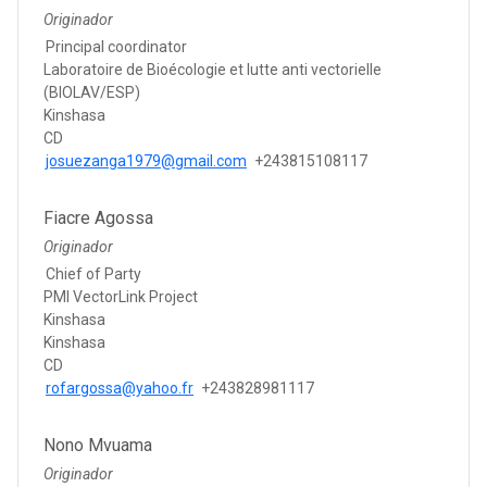
Originador
Principal coordinator
Laboratoire de Bioécologie et lutte anti vectorielle
(BIOLAV/ESP)
Kinshasa
CD
josuezanga1979@gmail.com
+243815108117
Fiacre Agossa
Originador
Chief of Party
PMI VectorLink Project
Kinshasa
Kinshasa
CD
rofargossa@yahoo.fr
+243828981117
Nono Mvuama
Originador