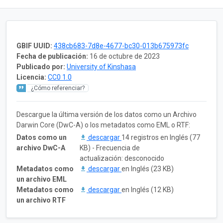
GBIF UUID:
438cb683-7d8e-4677-bc30-013b675973fc
Fecha de publicación:
16 de octubre de 2023
Publicado por:
University of Kinshasa
Licencia:
CC0 1.0
¿Cómo referenciar?
Descargue la última versión de los datos como un Archivo
Darwin Core (DwC-A) o los metadatos como EML o RTF:
Datos como un
descargar
14 registros en Inglés (77
archivo DwC-A
KB) - Frecuencia de
actualización: desconocido
Metadatos como
descargar
en Inglés (23 KB)
un archivo EML
Metadatos como
descargar
en Inglés (12 KB)
un archivo RTF