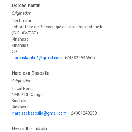
Dorcas Kantin
Originador
Technician
Laboratoire de Bioécologie et lutte anti vectorielle
(BIOLAV/ESP)
Kinshasa
Kinshasa
CD
dorcaskantin1@gmail.com
+243820946665
Narcisse Basosila
Originador
Focal Point
NMCP, DR.Congo
Kinshasa
Kinshasa
narcissebasosila@gmail.com
+243812482081
Hyacinthe Lukoki